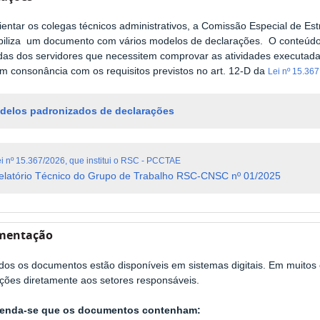
ientar os colegas técnicos administrativos, a Comissão Especial de 
biliza um documento com vários modelos de declarações. O conteúdo
as dos servidores que necessitem comprovar as atividades executad
m consonância com os requisitos previstos no art. 12-D da
Lei nº 15.367
delos padronizados de declarações
i nº 15.367/2026, que institui o RSC - PCCTAE
elatório Técnico do Grupo de Trabalho RSC-CNSC nº 01/2025
mentação
os os documentos estão disponíveis em sistemas digitais. Em muitos c
ções diretamente aos setores responsáveis.
nda-se que os documentos contenham: