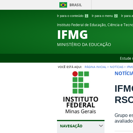
BRASIL
Ir para o conteúdo
1
Ir para o menu
2
Ir para
Instituto Federal de Educação, Ciência e Tecn
IFMG
MINISTÉRIO DA EDUCAÇÃO
Estude 
VOCÊ ESTÁ AQUI:
PÁGINA INICIAL
>
NOTÍCIAS
>
IFM
NOTÍCI
IFM
RSC
Grupo es
avaliado
NAVEGAÇÃO