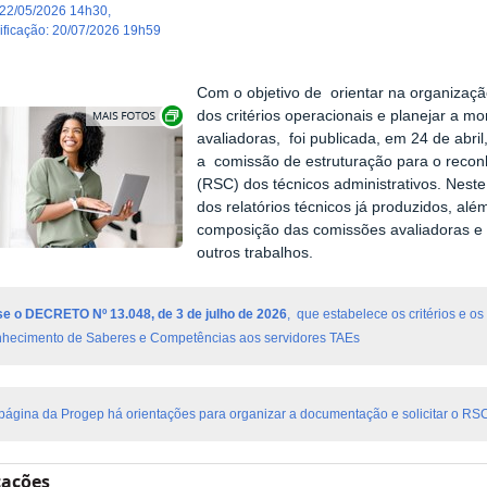
22/05/2026 14h30
,
dificação
:
20/07/2026 19h59
Com o objetivo de orientar na organizaçã
Exibir carrossel de imagens
dos critérios operacionais e planejar a 
avaliadoras, foi publicada, em 24 de abril
a comissão de estruturação para o reco
(RSC) dos técnicos administrativos. Nest
dos relatórios técnicos já produzidos, além
composição das comissões avaliadoras e o
outros trabalhos.
e o DECRETO Nº 13.048, de 3 de julho de 2026
, que estabelece os critérios e 
hecimento de Saberes e Competências aos servidores TAEs
página da Progep há orientações para organizar a documentação e solicitar o R
cações