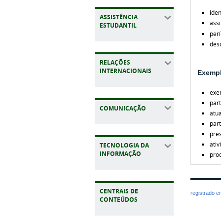
iden
ASSISTÊNCIA
ass
ESTUDANTIL
perí
desc
RELAÇÕES
INTERNACIONAIS
Exempl
exer
part
COMUNICAÇÃO
atu
part
pre
ativ
TECNOLOGIA DA
INFORMAÇÃO
prod
CENTRAIS DE
registrado 
CONTEÚDOS