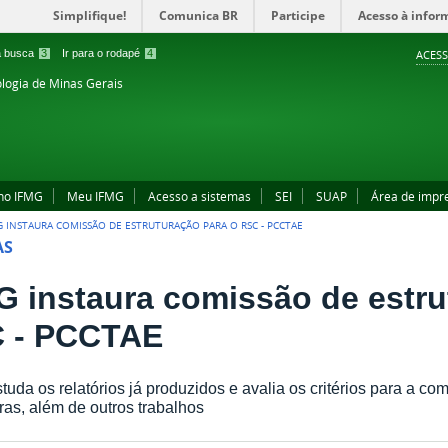
Simplifique!
Comunica BR
Participe
Acesso à infor
 a busca
3
Ir para o rodapé
4
ACESS
ologia de Minas Gerais
no IFMG
Meu IFMG
Acesso a sistemas
SEI
SUAP
Área de impr
G INSTAURA COMISSÃO DE ESTRUTURAÇÃO PARA O RSC - PCCTAE
AS
G instaura comissão de estru
 - PCCTAE
tuda os relatórios já produzidos e avalia os critérios para a c
ras, além de outros trabalhos