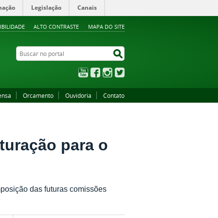
mação
Legislação
Canais
IBILIDADE
ALTO CONTRASTE
MAPA DO SITE
Buscar no portal
Buscar no portal
YouTube
Facebook
Instagram
Twitter
ensa
Orcamento
Ouvidoria
Contato
turação para o
omposição das futuras comissões