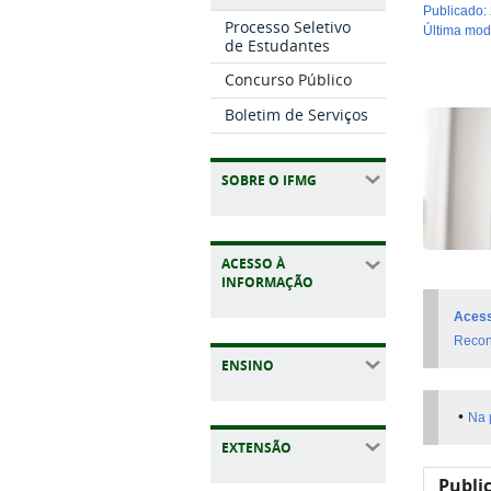
publicado
:
Processo Seletivo
última mo
de Estudantes
Concurso Público
Boletim de Serviços
SOBRE O IFMG
ACESSO À
INFORMAÇÃO
Acess
Recon
ENSINO
•
Na 
EXTENSÃO
Publi